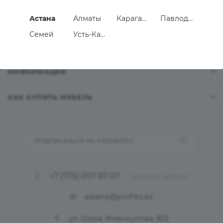
Астана
Алматы
Караганда
Павлодар
УСЛУГИ
Семей
Усть-Каменогорск
КОМПАНИЯ
ИНФОРМАЦИЯ
КАК КУПИТЬ МЕБЕЛЬ
ПОДПИСАТЬСЯ НА РАССЫЛКУ
+7 (775) 007 87 07
ЗАКАЗАТЬ ЗВОНОК
astana@profikz.kz
ул. Шара Жиенкулова, 8/2