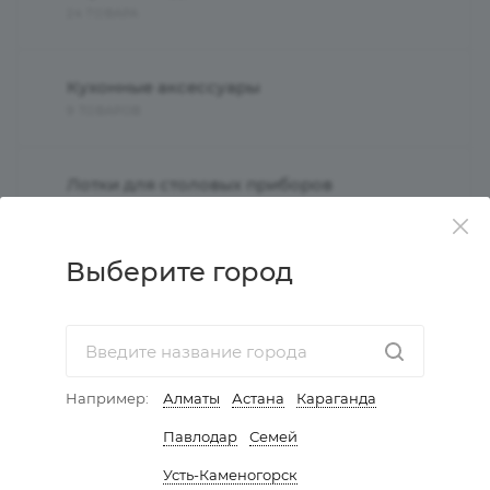
24 ТОВАРА
Кухонные аксессуары
9 ТОВАРОВ
Лотки для столовых приборов
10 ТОВАРОВ
Выберите город
Посудосушители
14 ТОВАРОВ
Например:
Алматы
Астана
Караганда
КАТАЛОГ
Павлодар
Семей
Усть-Каменогорск
АКЦИИ