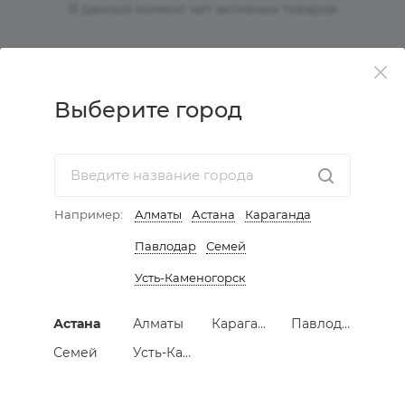
В данный момент нет активных товаров
Выберите город
КАТАЛОГ
АКЦИИ
УСЛУГИ
Например:
Алматы
Астана
Караганда
Павлодар
Семей
КОМПАНИЯ
Усть-Каменогорск
ИНФОРМАЦИЯ
Астана
Алматы
Караганда
Павлодар
КАК КУПИТЬ МЕБЕЛЬ
Семей
Усть-Каменогорск