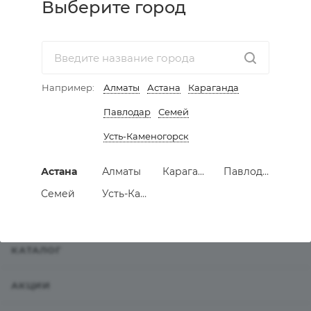
Выберите город
Кромка меламиновая
92 ТОВАРА
Например:
Алматы
Астана
Караганда
Кромка пластик д/столешниц Дана
Павлодар
Семей
11 ТОВАРОВ
Усть-Каменогорск
Кромка пластик д/столешниц Кедр
Астана
Алматы
Караганда
Павлодар
69 ТОВАРОВ
Семей
Усть-Каменогорск
КАТАЛОГ
АКЦИИ