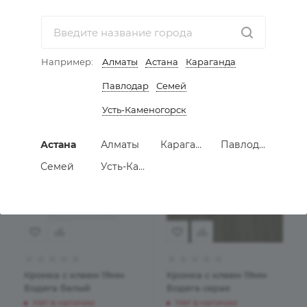
Черная
Бодега
Нет в наличии
Есть в наличии
26
тенге
Например:
Алматы
Астана
Караганда
Павлодар
Семей
В КОРЗИНУ
Усть-Каменогорск
Астана
Алматы
Караганда
Павлодар
Семей
Усть-Каменогорск
Кромка с клеем 19мм
Кромка с клеем 19мм
Бодега белый
Бодега серая
Нет в наличии
Нет в наличии