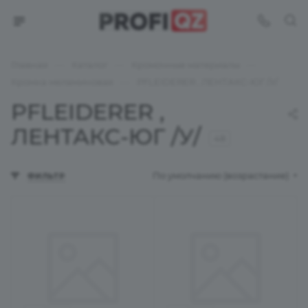
—
—
—
Главная
Каталог
Кромочные материалы
—
Кромка меламиновая
PFLEIDERER , ЛЕНТАКС-ЮГ /У/
PFLEIDERER ,
ЛЕНТАКС-ЮГ /У/
48
По умолчанию (возрастание)
ФИЛЬТР