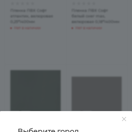
Пленка ПВХ Софт
Пленка ПВХ Софт
атлантик, велюровая
белый снег max,
0,25*1400мм
велюровая 0,18*1400мм
Нет в наличии
Нет в наличии
Выберите город