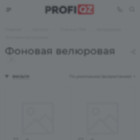
—
—
—
—
Главная
Каталог
Пленка ПВХ
Велюровая
Фоновая велюровая
Фоновая велюровая
21
По умолчанию (возрастание)
ФИЛЬТР