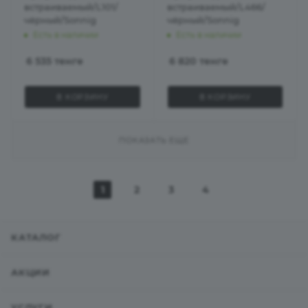
встраиваемый/L101/
встраиваемый/L466/
чёрный/Sonnig
чёрный/Sonnig
Есть в наличии
Есть в наличии
6 535
тенге
6 820
тенге
В КОРЗИНУ
В КОРЗИНУ
ПОКАЗАТЬ ЕЩЕ
1
2
3
4
КАТАЛОГ
АКЦИИ
УСЛУГИ