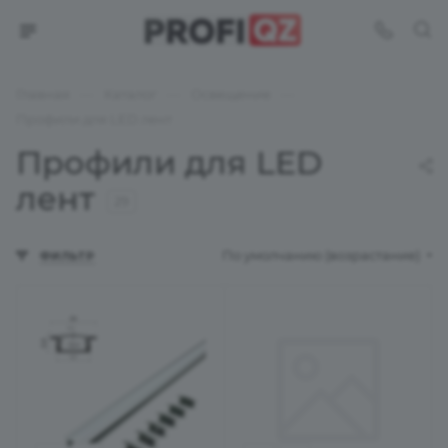
—
—
—
Главная
Каталог
Освещение
Профили для LED лент
Профили для LED
лент
29
По умолчанию (возрастание)
ФИЛЬТР