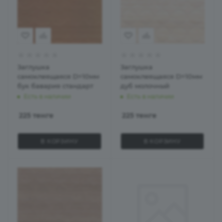
Заглушка
Заглушка
самоклеящаяся D=10мм
самоклеящаяся D=10мм
бук бавария стандарт
дуб молочный
Есть в наличии
Есть в наличии
225
тенге
225
тенге
В КОРЗИНУ
В КОРЗИНУ