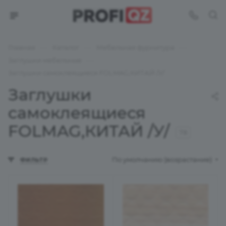
—
—
—
Главная
Каталог
Мебельная фурнитура
—
Заглушки мебельные
Заглушки самоклеящиеся FOLMAG,КИТАЙ /У/
Заглушки
самоклеящиеся
FOLMAG,КИТАЙ /У/
78
По умолчанию (возрастание)
ФИЛЬТР