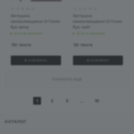
Заглушка
Заглушка
самоклеящаяся D=14мм
самоклеящаяся D=14мм
бук вена
бук лайт
Есть в наличии
Есть в наличии
110
тенге
50
тенге
В КОРЗИНУ
В КОРЗИНУ
ПОКАЗАТЬ ЕЩЕ
1
2
3
10
КАТАЛОГ