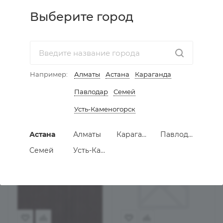
Выберите город
Заглушка
Заглушка
самоклеящаяся D=14мм
самоклеящаяся D=14мм
бук бавария стандарт
бук Брюссель
Есть в наличии
Нет в наличии
Например:
Алматы
Астана
Караганда
110
тенге
110
тенге
Павлодар
Семей
Усть-Каменогорск
В КОРЗИНУ
ПОД ЗАКАЗ
Астана
Алматы
Караганда
Павлодар
Семей
Усть-Каменогорск