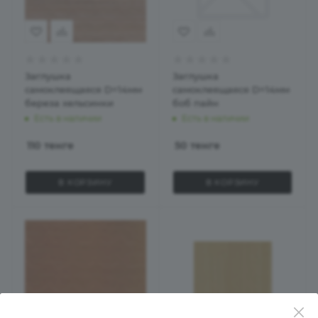
Заглушка
Заглушка
самоклеящаяся D=14мм
самоклеящаяся D=14мм
береза хельсинки
боб пайн
Есть в наличии
Есть в наличии
110
тенге
50
тенге
В КОРЗИНУ
В КОРЗИНУ