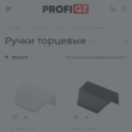
—
—
—
Главная
Каталог
GTV
Ручки торцевые
Ручки торцевые
9
По умолчанию (возрастание)
ФИЛЬТР