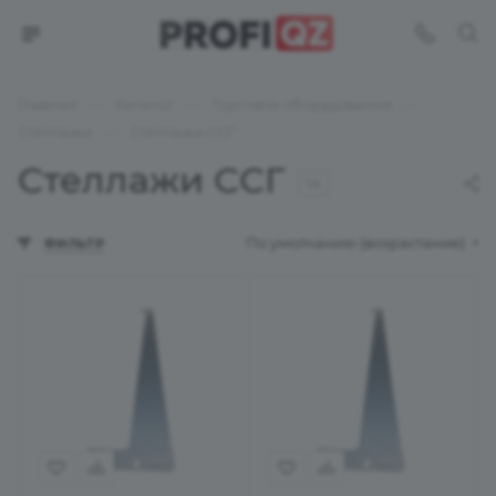
—
—
—
Главная
Каталог
Торговое оборудование
—
Стеллажи
Стеллажи ССГ
Стеллажи ССГ
14
По умолчанию (возрастание)
ФИЛЬТР