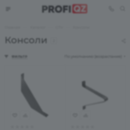
—
—
—
Главная
Каталог
GTV
Консоли
Консоли
2
По умолчанию (возрастание)
ФИЛЬТР