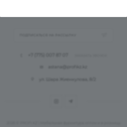
КАК КУПИТЬ МЕБЕЛЬ
ПОДПИСАТЬСЯ НА РАССЫЛКУ
+7 (775) 007 87 07
ЗАКАЗАТЬ ЗВОНОК
astana@profikz.kz
ул. Шара Жиенкулова, 8/2
2026 © PROFI KZ | Мебельная фурнитура оптом и в розницу