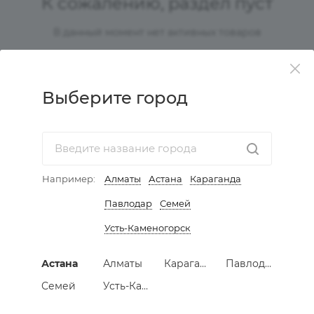
К сожалению, раздел пуст
В данный момент нет активных товаров
Выберите город
КАТАЛОГ
АКЦИИ
Например:
Алматы
Астана
Караганда
УСЛУГИ
Павлодар
Семей
КОМПАНИЯ
Усть-Каменогорск
ИНФОРМАЦИЯ
Астана
Алматы
Караганда
Павлодар
Семей
Усть-Каменогорск
КАК КУПИТЬ МЕБЕЛЬ